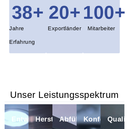
38
+
20
+
100
+
Jahre
Exportländer
Mitarbeiter
Erfahrung
Unser Leistungsspektrum
Entwicklung
Herstellung
Abfüllung
Konfektionie
Qualit