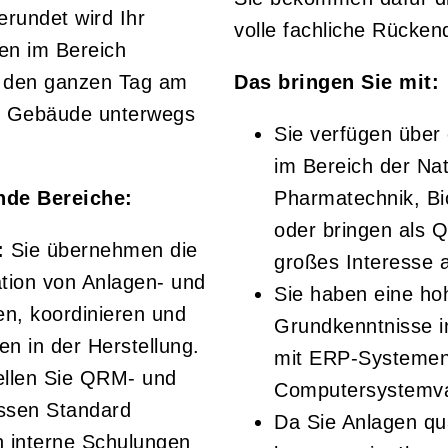
rundet wird Ihr
volle fachliche Rücke
en im Bereich
t den ganzen Tag am
Das bringen Sie mit:
im Gebäude unterwegs
Sie verfügen über
im Bereich der Nat
ende Bereiche:
Pharmatechnik, Bi
oder bringen als 
:
Sie übernehmen die
großes Interesse 
ion von Anlagen- und
Sie haben eine hoh
n, koordinieren und
Grundkenntnisse i
n in der Herstellung.
mit ERP-Systemen 
tellen Sie QRM- und
Computersystemval
assen Standard
Da Sie Anlagen qu
 interne Schulungen