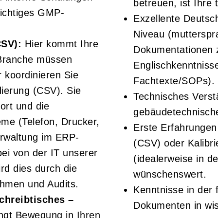
betreuen, ist Ihre
wichtiges GMP-
Exzellente Deutsc
Niveau (mutterspr
CSV):
Hier kommt Ihre
Dokumentationen z
a-Branche müssen
Englischkenntnisse
koordinieren Sie
Fachtexte/SOPs).
ierung (CSV). Sie
Technisches Verst
rt und die
gebäudetechnische
eme (Telefon, Drucker,
Erste Erfahrungen 
erwaltung im ERP-
(CSV) oder Kalibr
ei von der IT unserer
(idealerweise in d
d dies durch die
wünschenswert.
hmen und Audits.
Kenntnisse in der
chreibtisches –
Dokumenten in wiss
ngt Bewegung in Ihren