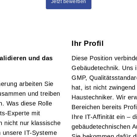
Jetzt bewerben
Ihr Profil
alidieren und das
Diese Position verbind
Gebäudetechnik. Uns is
GMP, Qualitätsstandar
herung arbeiten Sie
hat, ist nicht zwingend
zusammen und treiben
Haustechniker. Wir erwa
. Was diese Rolle
Bereichen bereits Prof
ts-Experte mit
Ihre IT-Affinität ein –
n nicht nur klassische
gebäudetechnischen A
h unsere IT-Systeme
Sie bekommen dafür di