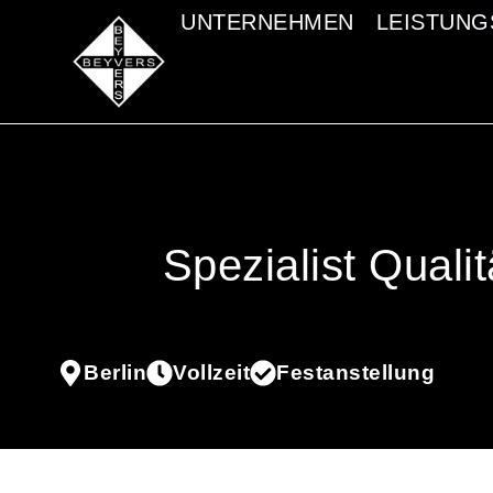
UNTERNEHMEN
UNTERNEHMEN
LEISTUN
LEISTUN
Spezialist Qualit
Berlin
Vollzeit
Festanstellung