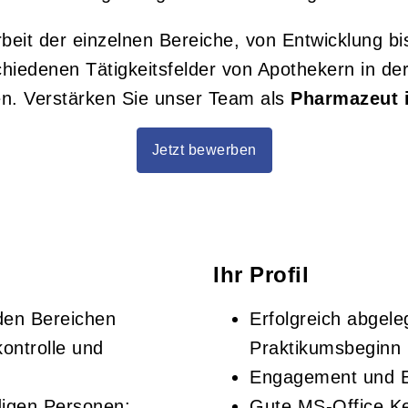
it der einzelnen Bereiche, von Entwicklung bi
schiedenen Tätigkeitsfelder von Apothekern in de
n. Verstärken Sie unser Team als
Pharmazeut 
Jetzt bewerben
Ihr Profil
 den Bereichen
Erfolgreich abgel
kontrolle und
Praktikumsbeginn
Engagement und Ei
digen Personen:
Gute MS-Office K