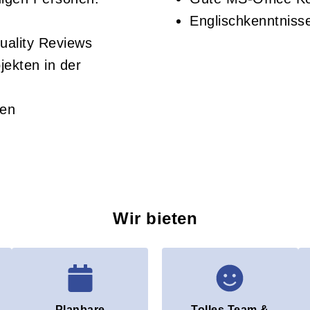
Englischkenntnis
uality Reviews
ekten in der
gen
Wir bieten
Planbare
Tolles Team &