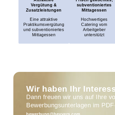
Vergütung &
subventioniertes
Zusatzleistungen
Mittagessen
Eine attraktive
Hochwertiges
Praktikumsvergütung
Catering vom
und subventioniertes
Arbeitgeber
Mittagessen
unterstützt
Wir haben Ihr Intere
Dann freuen wir uns auf Ihre vo
Bewerbungsunterlagen im PDF
bewerbung@beyvers.com.